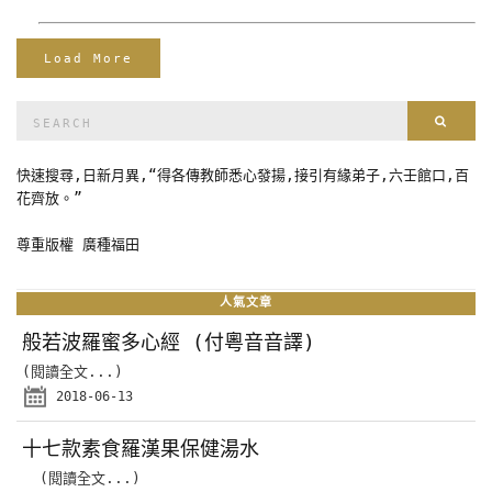
Load More
Search
Sear
for:
快速搜尋,日新月異,“得各傳教師悉心發揚,接引有緣弟子,六壬館口,百
花齊放。”
尊重版權 廣種福田
人氣文章
般若波羅蜜多心經 (付粵音音譯)
(閱讀全文...)
2018-06-13
十七款素食羅漢果保健湯水
(閱讀全文...)