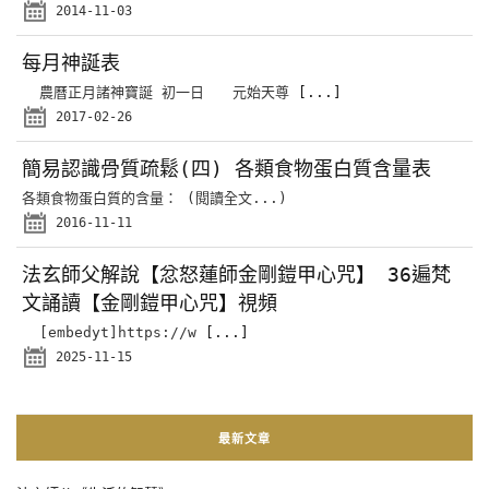
2014-11-03
每月神誕表
農曆正月諸神寶誕 初一日 元始天尊
[...]
2017-02-26
簡易認識骨質疏鬆(四) 各類食物蛋白質含量表
各類食物蛋白質的含量： (閱讀全文...)
2016-11-11
法玄師父解說【忿怒蓮師金剛鎧甲心咒】 36遍梵
文誦讀【金剛鎧甲心咒】視頻
[embedyt]https://w
[...]
2025-11-15
最新文章