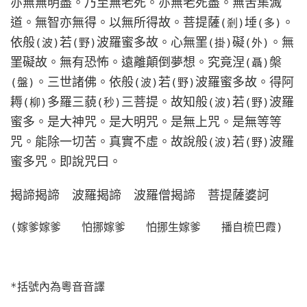
亦無無明盡。乃至無老死。亦無老死盡。無苦集滅
道。無智亦無得。以無所得故。菩提薩
埵
。
(剎)
(多)
依般
若
波羅蜜多故。心無罣
礙
。無
(波)
(野)
(掛)
(外)
罣礙故。無有恐怖。遠離顛倒夢想。究竟涅
槃
(聶)
。三世諸佛。依般
若
波羅蜜多故。得阿
(盤)
(波)
(野)
耨
多羅三藐
三菩提。故知般
若
波羅
(柳)
(秒)
(波)
(野)
蜜多。是大神咒。是大明咒。是無上咒。是無等等
咒。能除一切苦。真實不虛。故說般
若
波羅
(波)
(野)
蜜多咒。即說咒曰。
揭諦揭諦 波羅揭諦 波羅僧揭諦 菩提薩婆訶
(嫁爹嫁爹 怕挪嫁爹 怕挪生嫁爹 播自梳巴霞)
*括號內為粵音音譯