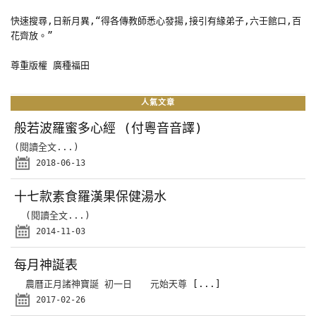
快速搜尋,日新月異,“得各傳教師悉心發揚,接引有緣弟子,六壬館口,百
花齊放。”
尊重版權 廣種福田
人氣文章
般若波羅蜜多心經 (付粵音音譯)
(閱讀全文...)
2018-06-13
十七款素食羅漢果保健湯水
(閱讀全文...)
2014-11-03
每月神誕表
農曆正月諸神寶誕 初一日 元始天尊
[...]
2017-02-26