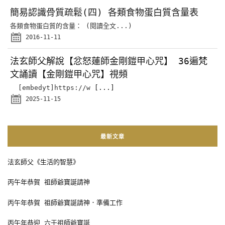
簡易認識骨質疏鬆(四) 各類食物蛋白質含量表
各類食物蛋白質的含量： (閱讀全文...)
2016-11-11
法玄師父解說【忿怒蓮師金剛鎧甲心咒】 36遍梵
文誦讀【金剛鎧甲心咒】視頻
[embedyt]https://w
[...]
2025-11-15
最新文章
法玄師父《生活的智慧》
丙午年恭賀 祖師爺寶誕請神
丙午年恭賀 祖師爺寶誕請神．準備工作
丙午年恭迎 六壬祖師爺寶誕