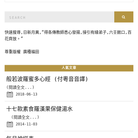
Search
Sear
for:
快速搜尋,日新月異,“得各傳教師悉心發揚,接引有緣弟子,六壬館口,百
花齊放。”
尊重版權 廣種福田
人氣文章
般若波羅蜜多心經 (付粵音音譯)
(閱讀全文...)
2018-06-13
十七款素食羅漢果保健湯水
(閱讀全文...)
2014-11-03