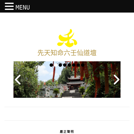
MENU
先天知命六壬仙道壇
嚴正聲明