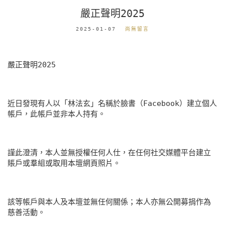
嚴正聲明2025
2025-01-07
尚無留言
嚴正聲明2025
近日發現有人以「林法玄」名稱於臉書（Facebook）建立個人
帳戶，此帳戶並非本人持有。
𧫴此澄清，本人並無授權任何人仕，在任何社交媒體平台建立
賬戶或羣組或取用本壇網頁照片。
該等帳戶與本人及本壇並無任何關係；本人亦無公開募捐作為
慈善活動。