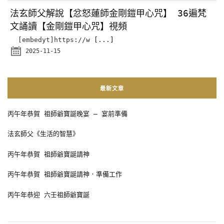
法玄師父解說【忿怒蓮師金剛鎧甲心咒】 36遍梵
文誦讀【金剛鎧甲心咒】視頻
[embedyt]https://w
[...]
2025-11-15
最新文章
丙午年恭賀 祖師爺寶誕晚宴 – 宴前準備
法玄師父《生活的智慧》
丙午年恭賀 祖師爺寶誕請神
丙午年恭賀 祖師爺寶誕請神．準備工作
丙午年恭迎 六壬祖師爺寶誕