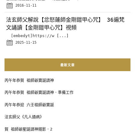
2016-11-11
法玄師父解說【忿怒蓮師金剛鎧甲心咒】 36遍梵
文誦讀【金剛鎧甲心咒】視頻
[embedyt]https://w
[...]
2025-11-15
最新文章
丙午年恭賀 祖師爺寶誕請神
丙午年恭賀 祖師爺寶誕請神．準備工作
丙午年恭迎 六壬祖師爺寶誕
法玄師父《凡人通病》
賀 祖師爺聖誕請神隨影．2