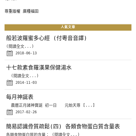
尊重版權 廣種福田
人氣文章
般若波羅蜜多心經 (付粵音音譯)
(閱讀全文...)
2018-06-13
十七款素食羅漢果保健湯水
(閱讀全文...)
2014-11-03
每月神誕表
農曆正月諸神寶誕 初一日 元始天尊
[...]
2017-02-26
簡易認識骨質疏鬆(四) 各類食物蛋白質含量表
各類食物蛋白質的含量： (閱讀全文...)