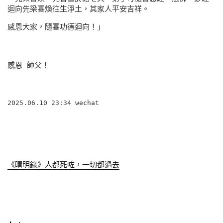
迴向先梁喜煥往生淨土，其家人平安吉祥。
感恩大家，隨喜功德迴向！」
感恩 師父！
2025.06.10 23:34 wechat
《晴明錄》人都死咗，一切都過去