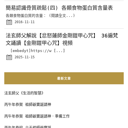
簡易認識骨質疏鬆(四) 各類食物蛋白質含量表
各類食物蛋白質的含量： (閱讀全文...)
2016-11-11
法玄師父解說【忿怒蓮師金剛鎧甲心咒】 36遍梵
文誦讀【金剛鎧甲心咒】視頻
[embedyt]https://w
[...]
2025-11-15
最新文章
法玄師父《生活的智慧》
丙午年恭賀 祖師爺寶誕請神
丙午年恭賀 祖師爺寶誕請神．準備工作
丙午年恭迎 六壬祖師爺寶誕