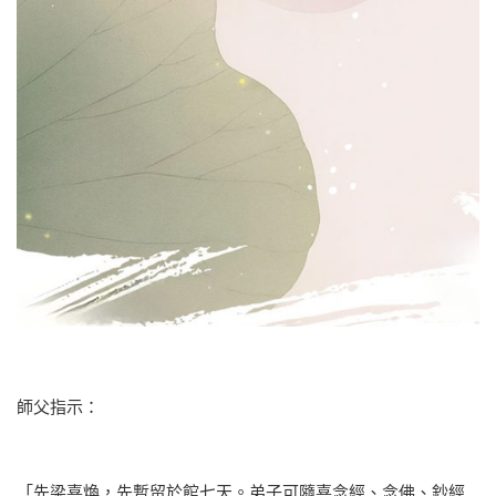
師父指示：
「先梁喜煥，先暫留於館七天。弟子可隨喜念經、念佛、鈔經