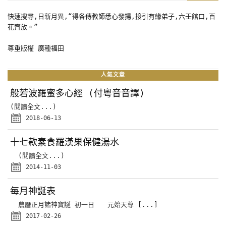
快速搜尋,日新月異,“得各傳教師悉心發揚,接引有緣弟子,六壬館口,百
花齊放。”
尊重版權 廣種福田
人氣文章
般若波羅蜜多心經 (付粵音音譯)
(閱讀全文...)
2018-06-13
十七款素食羅漢果保健湯水
(閱讀全文...)
2014-11-03
每月神誕表
農曆正月諸神寶誕 初一日 元始天尊
[...]
2017-02-26