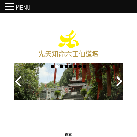
MENU
先天知命六壬仙道壇
善文