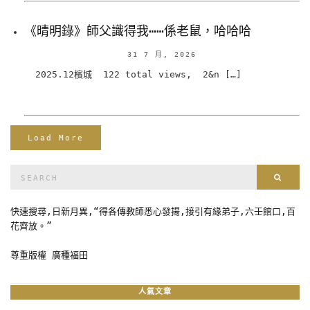
《晴明錄》師父識得我⋯⋯係老鼠，哈哈哈
31 7 月, 2026
2025.12檳城 122 total views, 2&n […]
Load More
Search
Sear
for:
快速搜尋,日新月異,“得各傳教師悉心發揚,接引有緣弟子,六壬館口,百
花齊放。”
尊重版權 廣種福田
人氣文章