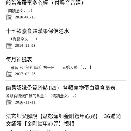
般若波羅蜜多心經 (付粵音音譯)
(閱讀全文...)
2018-06-13
十七款素食羅漢果保健湯水
(閱讀全文...)
2014-11-03
每月神誕表
農曆正月諸神寶誕 初一日 元始天尊
[...]
2017-02-26
簡易認識骨質疏鬆(四) 各類食物蛋白質含量表
各類食物蛋白質的含量： (閱讀全文...)
2016-11-11
法玄師父解說【忿怒蓮師金剛鎧甲心咒】 36遍梵
文誦讀【金剛鎧甲心咒】視頻