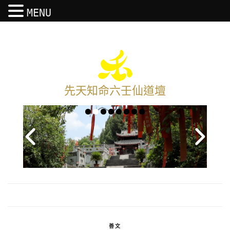
MENU
先天知命六壬仙道壇
善文