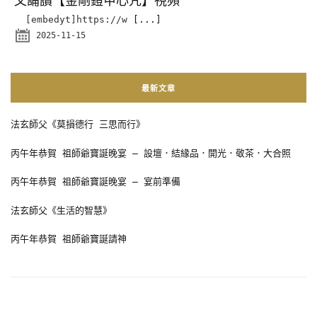
文誦讀【金剛鎧甲心咒】視頻
[embedyt]https://w
[...]
2025-11-15
最新文章
法玄師父《莫損德行 三思而行》
丙午年恭賀 祖師爺寶誕晚宴 – 設壇．結緣品．開光．敬茶．大合照
丙午年恭賀 祖師爺寶誕晚宴 – 宴前準備
法玄師父《生活的智慧》
丙午年恭賀 祖師爺寶誕請神