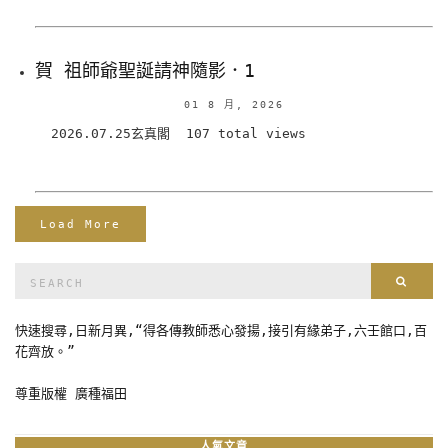
賀 祖師爺聖誕請神隨影．1
01 8 月, 2026
2026.07.25玄真閣 107 total views
Load More
Search
Sear
for:
快速搜尋,日新月異,“得各傳教師悉心發揚,接引有緣弟子,六壬館口,百
花齊放。”
尊重版權 廣種福田
人氣文章