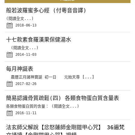
般若波羅蜜多心經 (付粵音音譯)
(閱讀全文...)
2018-06-13
十七款素食羅漢果保健湯水
(閱讀全文...)
2014-11-03
每月神誕表
農曆正月諸神寶誕 初一日 元始天尊
[...]
2017-02-26
簡易認識骨質疏鬆(四) 各類食物蛋白質含量表
各類食物蛋白質的含量： (閱讀全文...)
2016-11-11
法玄師父解說【忿怒蓮師金剛鎧甲心咒】 36遍梵