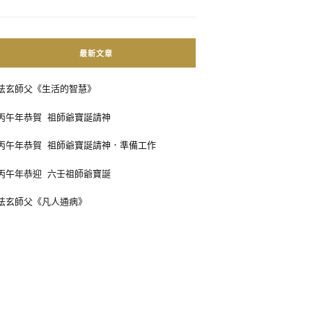
最新文章
法玄師父《生活的智慧》
丙午年恭賀 祖師爺寶誕請神
丙午年恭賀 祖師爺寶誕請神．準備工作
丙午年恭迎 六壬祖師爺寶誕
法玄師父《凡人通病》