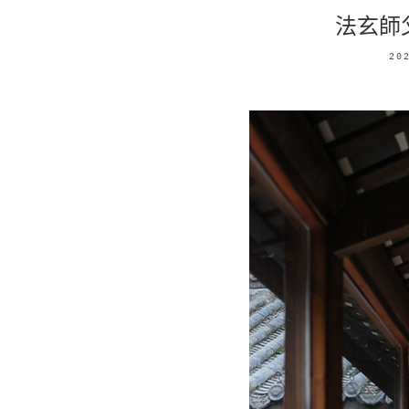
法玄師
20