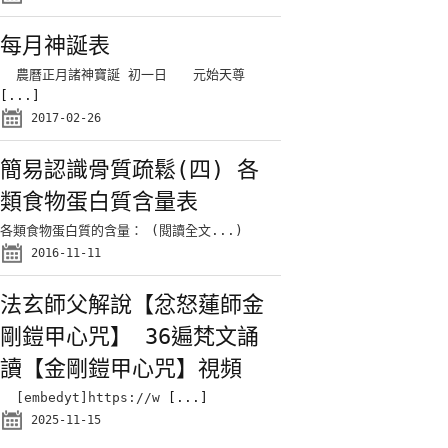
每月神誕表
農曆正月諸神寶誕 初一日 元始天尊
[...]
2017-02-26
簡易認識骨質疏鬆(四) 各
類食物蛋白質含量表
各類食物蛋白質的含量： (閱讀全文...)
2016-11-11
法玄師父解說【忿怒蓮師金
剛鎧甲心咒】 36遍梵文誦
讀【金剛鎧甲心咒】視頻
[embedyt]https://w
[...]
2025-11-15