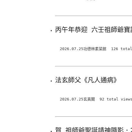
丙午年恭迎 六壬祖師爺寶
2026.07.25功德林素菜館 126 total 
法玄師父《凡人通病》
2026.07.25玄真閣 92 total view
賀 祖師爺聖誕請神隨影．