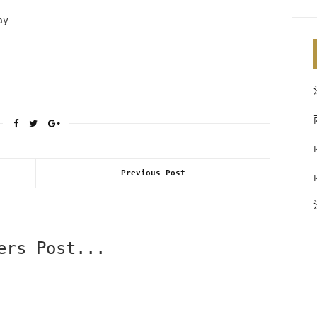
ay
Previous Post
ers Post...