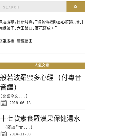
Search
Search
for:
快速搜尋,日新月異,“得各傳教師悉心發揚,接引
有緣弟子,六壬館口,百花齊放。”
尊重版權 廣種福田
人氣文章
般若波羅蜜多心經 (付粵音
音譯)
(閱讀全文...)
2018-06-13
十七款素食羅漢果保健湯水
(閱讀全文...)
2014-11-03