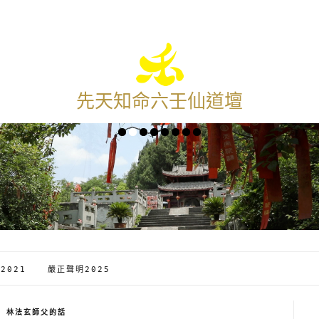
先天知命六壬仙道壇
2021
嚴正聲明2025
林法玄師父的話