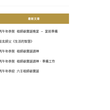
最新文章
丙午年恭賀 祖師爺寶誕晚宴 – 宴前準備
法玄師父《生活的智慧》
丙午年恭賀 祖師爺寶誕請神
丙午年恭賀 祖師爺寶誕請神．準備工作
丙午年恭迎 六壬祖師爺寶誕