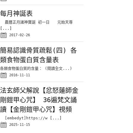
每月神誕表
農曆正月諸神寶誕 初一日 元始天尊
[...]
2017-02-26
簡易認識骨質疏鬆(四) 各
類食物蛋白質含量表
各類食物蛋白質的含量： (閱讀全文...)
2016-11-11
法玄師父解說【忿怒蓮師金
剛鎧甲心咒】 36遍梵文誦
讀【金剛鎧甲心咒】視頻
[embedyt]https://w
[...]
2025-11-15