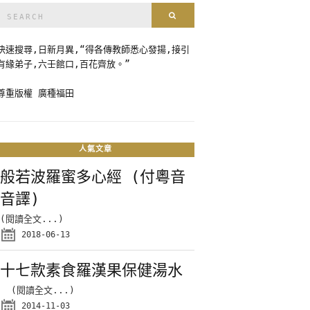
Search
Search
for:
快速搜尋,日新月異,“得各傳教師悉心發揚,接引
有緣弟子,六壬館口,百花齊放。”
尊重版權 廣種福田
人氣文章
般若波羅蜜多心經 (付粵音
音譯)
(閱讀全文...)
2018-06-13
十七款素食羅漢果保健湯水
(閱讀全文...)
2014-11-03