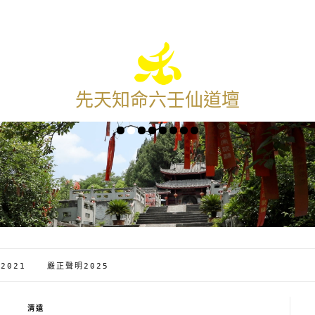
先天知命六壬仙道壇
2021
嚴正聲明2025
清遠