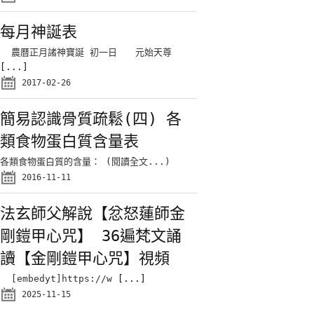
每月神誕表
農曆正月諸神寶誕 初一日 元始天尊
[...]
2017-02-26
簡易認識骨質疏鬆(四) 各
類食物蛋白質含量表
各類食物蛋白質的含量： (閱讀全文...)
2016-11-11
法玄師父解說【忿怒蓮師金
剛鎧甲心咒】 36遍梵文誦
讀【金剛鎧甲心咒】視頻
[embedyt]https://w
[...]
2025-11-15