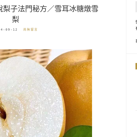
說梨子法門秘方／雪耳冰糖燉雪
梨
24-09-12
尚無留言