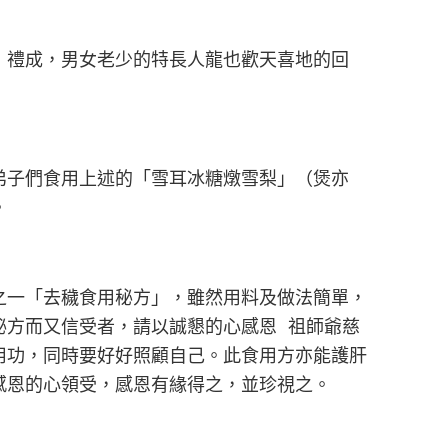
，禮成，男女老少的特長人龍也歡天喜地的回
弟子們食用上述的「雪耳冰糖燉雪梨」（煲亦
。
之一「去穢食用秘方」，雖然用料及做法簡單，
秘方而又信受者，請以誠懇的心感恩 祖師爺慈
用功，同時要好好照顧自己。此食用方亦能護肝
感恩的心領受，感恩有緣得之，並珍視之。