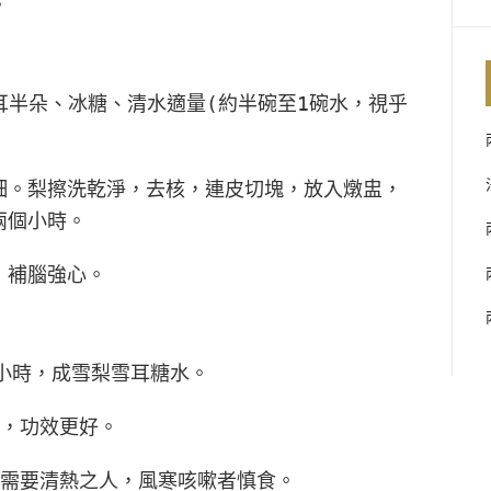
。
雪耳半朵、冰糖、清水適量(約半碗至1碗水，視乎
細。梨擦洗乾淨，去核，連皮切塊，放入燉盅，
兩個小時。
，補腦強心。
小時，成雪梨雪耳糖水。
煮，功效更好。
火需要清熱之人，風寒咳嗽者慎食。