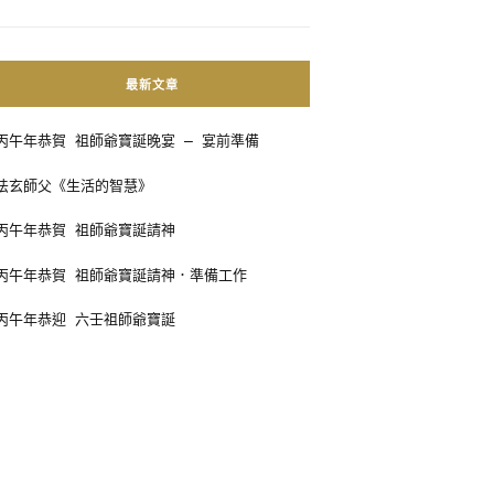
最新文章
丙午年恭賀 祖師爺寶誕晚宴 – 宴前準備
法玄師父《生活的智慧》
丙午年恭賀 祖師爺寶誕請神
丙午年恭賀 祖師爺寶誕請神．準備工作
丙午年恭迎 六壬祖師爺寶誕