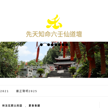
先天知命六壬仙道壇
2021
嚴正聲明2025
,
林法玄師父的話
,
素食食譜