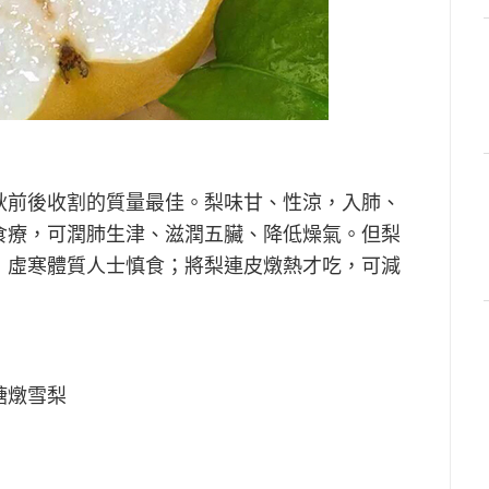
秋前後收割的質量最佳。梨味甘、性涼，入肺、
食療，可潤肺生津、滋潤五臟、降低燥氣。但梨
，虛寒體質人士慎食；將梨連皮燉熱才吃，可減
糖燉雪梨