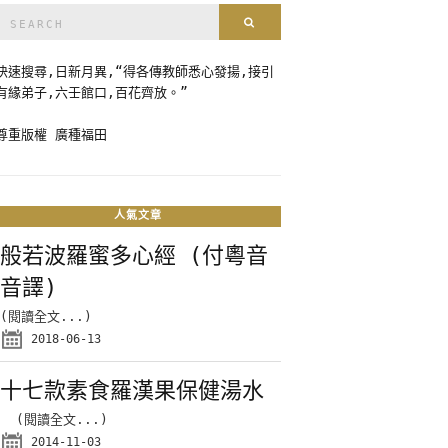
Search
Search
for:
快速搜尋,日新月異,“得各傳教師悉心發揚,接引
有緣弟子,六壬館口,百花齊放。”
尊重版權 廣種福田
人氣文章
般若波羅蜜多心經 (付粵音
音譯)
(閱讀全文...)
2018-06-13
十七款素食羅漢果保健湯水
(閱讀全文...)
2014-11-03