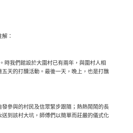
註解：
醺。時我們館設於大圍村已有兩年，與圍村人相
連五天的打醺活動。最後一天，晚上，也是打醮
自發參與的村民及信眾緊步跟隨；熱熱鬧鬧的長
紮送到該村大坑，師傅們以簡單而莊嚴的儀式化