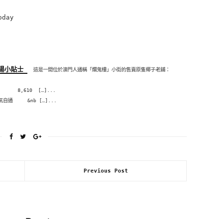
oday
煲湯小貼士
這是一間位於澳門人通稱「爛鬼樓」小街的售賣原隻椰子老鋪：
8,610 […]...
 &nb […]...
Previous Post