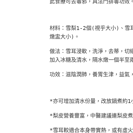
此食療可去毒邪，具法門排毒功效
材料：雪梨1-2個(視乎大小)、
燉盅大小)。
做法：雪耳浸軟，洗淨，去蒂，切
加入冰糖及清水，隔水燉一個半至
功效：滋陰潤肺，養胃生津，益氣
*亦可增加清水份量，改放鍋煮約1
*梨皮營養豐富，中醫建議連梨皮
*雪耳較適合本身帶實熱，或有虛