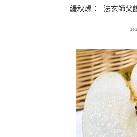
緩秋燥： 法玄師父
20