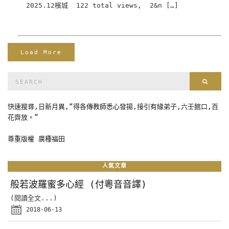
2025.12檳城 122 total views, 2&n […]
Load More
Search
Sear
for:
快速搜尋,日新月異,“得各傳教師悉心發揚,接引有緣弟子,六壬館口,百
花齊放。”
尊重版權 廣種福田
人氣文章
般若波羅蜜多心經 (付粵音音譯)
(閱讀全文...)
2018-06-13