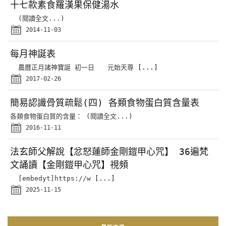
十七款素食羅漢果保健湯水
(閱讀全文...)
2014-11-03
每月神誕表
農曆正月諸神寶誕 初一日 元始天尊
[...]
2017-02-26
簡易認識骨質疏鬆(四) 各類食物蛋白質含量表
各類食物蛋白質的含量： (閱讀全文...)
2016-11-11
法玄師父解說【忿怒蓮師金剛鎧甲心咒】 36遍梵
文誦讀【金剛鎧甲心咒】視頻
[embedyt]https://w
[...]
2025-11-15