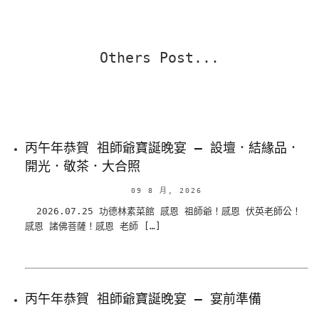
Others Post...
丙午年恭賀 祖師爺寶誕晚宴 – 設壇．結緣品．
開光．敬茶．大合照
09 8 月, 2026
2026.07.25 功德林素菜館 感恩 祖師爺！感恩 伏英老師公！
感恩 諸佛菩薩！感恩 老師 […]
丙午年恭賀 祖師爺寶誕晚宴 – 宴前準備