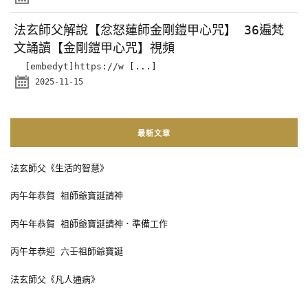
法玄師父解說【忿怒蓮師金剛鎧甲心咒】 36遍梵
文誦讀【金剛鎧甲心咒】視頻
[embedyt]https://w
[...]
2025-11-15
最新文章
法玄師父《生活的智慧》
丙午年恭賀 祖師爺寶誕請神
丙午年恭賀 祖師爺寶誕請神．準備工作
丙午年恭迎 六壬祖師爺寶誕
法玄師父《凡人通病》