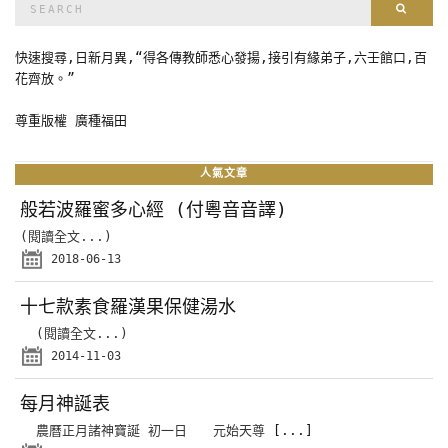
Sear
for:
快速搜尋,日新月異,“得各傳教師悉心發揚,接引有緣弟子,六壬館口,百
花齊放。”
尊重版權 廣種福田
人氣文章
般若波羅蜜多心經 (付粵音音譯)
(閱讀全文...)
2018-06-13
十七款素食羅漢果保健湯水
(閱讀全文...)
2014-11-03
每月神誕表
農曆正月諸神寶誕 初一日 元始天尊
[...]