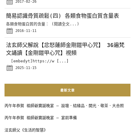
2017-02-26
簡易認識骨質疏鬆(四) 各類食物蛋白質含量表
各類食物蛋白質的含量： (閱讀全文...)
2016-11-11
法玄師父解說【忿怒蓮師金剛鎧甲心咒】 36遍梵
文誦讀【金剛鎧甲心咒】視頻
[embedyt]https://w
[...]
2025-11-15
最新文章
丙午年恭賀 祖師爺寶誕晚宴 – 設壇．結緣品．開光．敬茶．大合照
丙午年恭賀 祖師爺寶誕晚宴 – 宴前準備
法玄師父《生活的智慧》