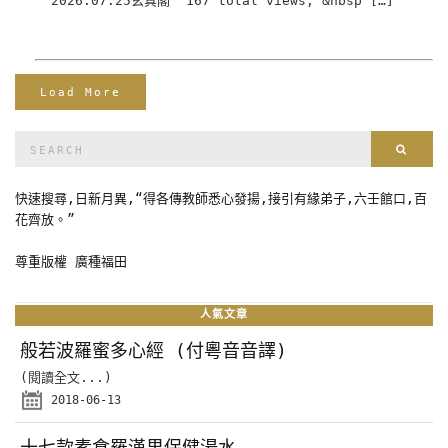
2026.07.25玄真閣 167 total views, &nbsp […]
Load More
Search
Sear
for:
快速搜尋,日新月異,“得各傳教師悉心發揚,接引有緣弟子,六壬館口,百
花齊放。”
尊重版權 廣種福田
人氣文章
般若波羅蜜多心經 (付粵音音譯)
(閱讀全文...)
2018-06-13
十七款素食羅漢果保健湯水