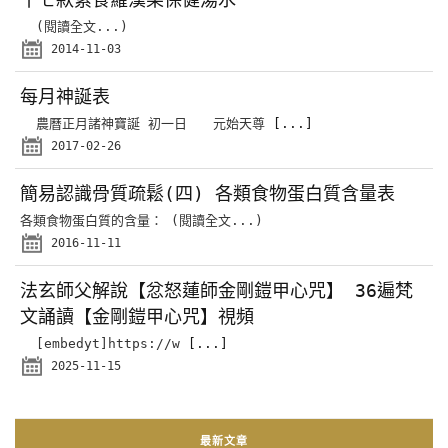
(閱讀全文...)
2014-11-03
每月神誕表
農曆正月諸神寶誕 初一日 元始天尊
[...]
2017-02-26
簡易認識骨質疏鬆(四) 各類食物蛋白質含量表
各類食物蛋白質的含量： (閱讀全文...)
2016-11-11
法玄師父解說【忿怒蓮師金剛鎧甲心咒】 36遍梵
文誦讀【金剛鎧甲心咒】視頻
[embedyt]https://w
[...]
2025-11-15
最新文章