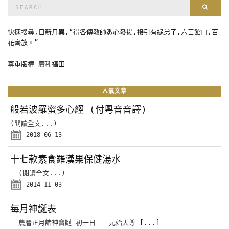
Search
Sear
for:
快速搜尋,日新月異,“得各傳教師悉心發揚,接引有緣弟子,六壬館口,百
花齊放。”
尊重版權 廣種福田
人氣文章
般若波羅蜜多心經 (付粵音音譯)
(閱讀全文...)
2018-06-13
十七款素食羅漢果保健湯水
(閱讀全文...)
2014-11-03
每月神誕表
農曆正月諸神寶誕 初一日 元始天尊
[...]