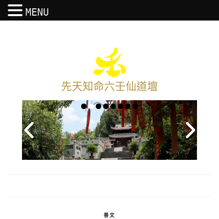
MENU
先天知命六壬仙道壇
善文