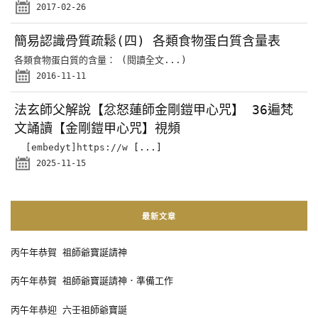
2017-02-26
簡易認識骨質疏鬆(四) 各類食物蛋白質含量表
各類食物蛋白質的含量： (閱讀全文...)
2016-11-11
法玄師父解說【忿怒蓮師金剛鎧甲心咒】 36遍梵
文誦讀【金剛鎧甲心咒】視頻
[embedyt]https://w
[...]
2025-11-15
最新文章
丙午年恭賀 祖師爺寶誕請神
丙午年恭賀 祖師爺寶誕請神．準備工作
丙午年恭迎 六壬祖師爺寶誕