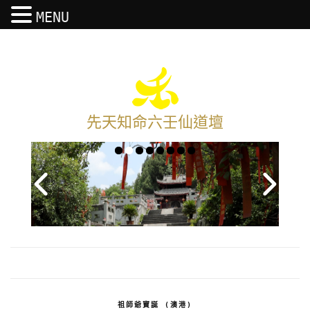
MENU
先天知命六壬仙道壇
祖師爺寶誕 (澳港)