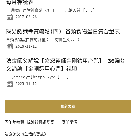
每月神誕表
農曆正月諸神寶誕 初一日 元始天尊
[...]
2017-02-26
簡易認識骨質疏鬆(四) 各類食物蛋白質含量表
各類食物蛋白質的含量： (閱讀全文...)
2016-11-11
法玄師父解說【忿怒蓮師金剛鎧甲心咒】 36遍梵
文誦讀【金剛鎧甲心咒】視頻
[embedyt]https://w
[...]
2025-11-15
最新文章
丙午年恭賀 祖師爺寶誕晚宴 – 宴前準備
法玄師父《生活的智慧》