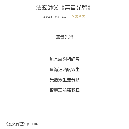
法玄師父《無量光智》
2023-03-11
尚無留言
無量光智
無言感謝祖師恩
量海汪涵度眾生
光照眾生無分類
智慧現前顯我真
《玄來有理》p.106