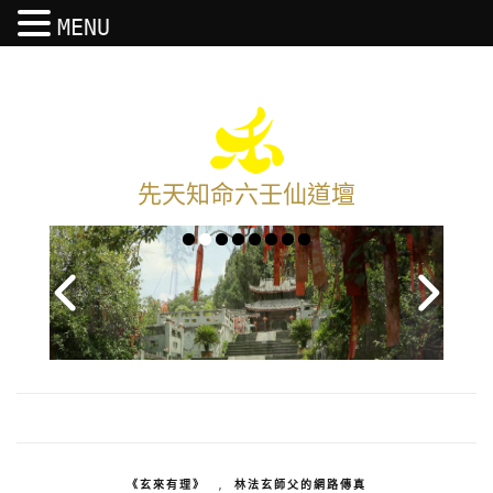
MENU
先天知命六壬仙道壇
《玄來有理》
,
林法玄師父的網路傳真