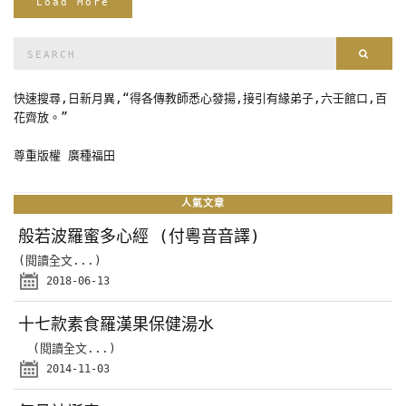
Load More
Search
Sear
for:
快速搜尋,日新月異,“得各傳教師悉心發揚,接引有緣弟子,六壬館口,百
花齊放。”
尊重版權 廣種福田
人氣文章
般若波羅蜜多心經 (付粵音音譯)
(閱讀全文...)
2018-06-13
十七款素食羅漢果保健湯水
(閱讀全文...)
2014-11-03