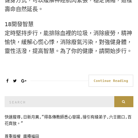
健身方式，可以緩解神經肌肉緊張，穩定情緒，這樣
壽命自然延長。​​​
18開發智慧
定時堅持步行，能排除血裡的垃圾，消除疲勞，精神
愉快，緩解心慌心悸，消除廢氣污染，對強健身體，
靈性活潑，提高智慧。為了你的健康，請開始步行。
Continue Reading
Search
Sear
for:
快速搜尋,日新月異,“得各傳教師悉心發揚,接引有緣弟子,六壬館口,百
花齊放。”
尊重版權 廣種福田