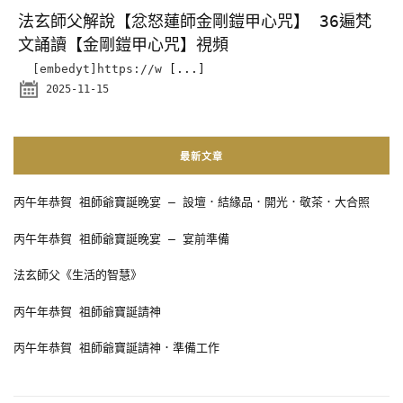
法玄師父解說【忿怒蓮師金剛鎧甲心咒】 36遍梵
文誦讀【金剛鎧甲心咒】視頻
[embedyt]https://w
[...]
2025-11-15
最新文章
丙午年恭賀 祖師爺寶誕晚宴 – 設壇．結緣品．開光．敬茶．大合照
丙午年恭賀 祖師爺寶誕晚宴 – 宴前準備
法玄師父《生活的智慧》
丙午年恭賀 祖師爺寶誕請神
丙午年恭賀 祖師爺寶誕請神．準備工作